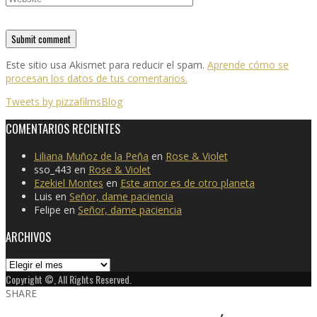
Este sitio usa Akismet para reducir el spam.
Aprende cómo se
procesan los datos de tus comentarios.
Tweets by pizzafilmsBlog
COMENTARIOS RECIENTES
Liliana Muñoz de la Peña
en
Rose & Violet
sso_443
en
Rose & Violet
Ezekiel Montes
en
Este amor es de otro planeta
Luis
en
Señor, dame paciencia
Felipe
en
Señor, dame paciencia
ARCHIVOS
Archivos
Copyright ©, All Rights Reserved.
SHARE