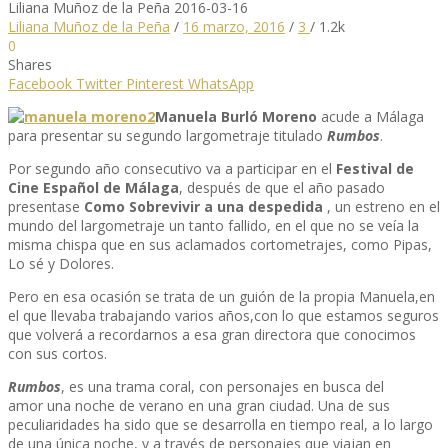
Liliana Muñoz de la Peña
2016-03-16
Liliana Muñoz de la Peña
/
16 marzo, 2016
/
3
/
1.2k
0
Shares
Facebook
Twitter
Pinterest
WhatsApp
Manuela Burló Moreno
acude a Málaga
para presentar su segundo largometraje titulado
Rumbos
.
Por segundo año consecutivo va a participar en el
Festival de
Cine Español de Málaga
, después de que el año pasado
presentase
Como Sobrevivir a una despedida
, un estreno en el
mundo del largometraje un tanto fallido, en el que no se veía la
misma chispa que en sus aclamados cortometrajes, como Pipas,
Lo sé y Dolores.
Pero en esa ocasión se trata de un guión de la propia Manuela,en
el que llevaba trabajando varios años,con lo que estamos seguros
que volverá a recordarnos a esa gran directora que conocimos
con sus cortos.
Rumbos
, es una trama coral, con personajes en busca del
amor una noche de verano en una gran ciudad. Una de sus
peculiaridades ha sido que se desarrolla en tiempo real, a lo largo
de una única noche, y a través de personajes que viajan en