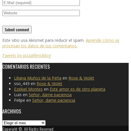
Este sitio usa Akismet para reducir el spam.
Aprende cómo se
procesan los datos de tus comentarios.
Tweets by pizzafilmsBlog
COMENTARIOS RECIENTES
Liliana Muñoz de la Peña
en
Rose & Violet
sso_443
en
Rose & Violet
Ezekiel Montes
en
Este amor es de otro planeta
Luis
en
Señor, dame paciencia
Felipe
en
Señor, dame paciencia
ARCHIVOS
Archivos
Copyright ©, All Rights Reserved.