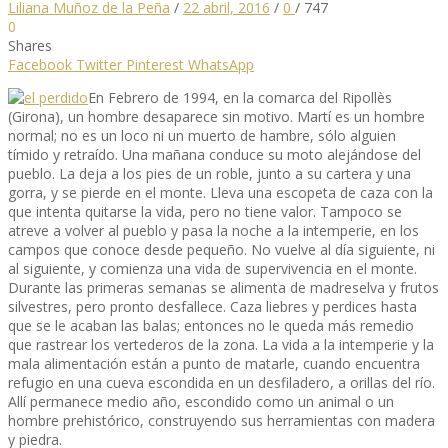
Liliana Muñoz de la Peña
/
22 abril, 2016
/
0
/
747
0
Shares
Facebook
Twitter
Pinterest
WhatsApp
En Febrero de 1994, en la comarca del Ripollès
(Girona), un hombre desaparece sin motivo. Martí es un hombre
normal; no es un loco ni un muerto de hambre, sólo alguien
tímido y retraído. Una mañana conduce su moto alejándose del
pueblo. La deja a los pies de un roble, junto a su cartera y una
gorra, y se pierde en el monte. Lleva una escopeta de caza con la
que intenta quitarse la vida, pero no tiene valor. Tampoco se
atreve a volver al pueblo y pasa la noche a la intemperie, en los
campos que conoce desde pequeño. No vuelve al día siguiente, ni
al siguiente, y comienza una vida de supervivencia en el monte.
Durante las primeras semanas se alimenta de madreselva y frutos
silvestres, pero pronto desfallece. Caza liebres y perdices hasta
que se le acaban las balas; entonces no le queda más remedio
que rastrear los vertederos de la zona. La vida a la intemperie y la
mala alimentación están a punto de matarle, cuando encuentra
refugio en una cueva escondida en un desfiladero, a orillas del río.
Allí permanece medio año, escondido como un animal o un
hombre prehistórico, construyendo sus herramientas con madera
y piedra.