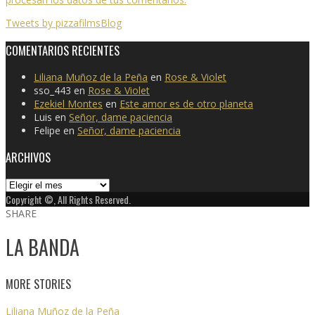
Tweets by pizzafilmsBlog
COMENTARIOS RECIENTES
Liliana Muñoz de la Peña
en
Rose & Violet
sso_443
en
Rose & Violet
Ezekiel Montes
en
Este amor es de otro planeta
Luis
en
Señor, dame paciencia
Felipe
en
Señor, dame paciencia
ARCHIVOS
Archivos
Copyright ©, All Rights Reserved.
SHARE
LA BANDA
MORE STORIES
Liliana Muñoz de la Peña