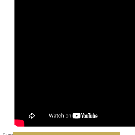
Tags:
Charlotte Vega
Gonzalo Fernández
Pepo LLopis
Roberto