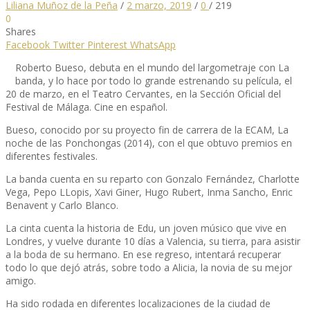
Liliana Muñoz de la Peña
/
2 marzo, 2019
/
0
/
219
0
Shares
Facebook
Twitter
Pinterest
WhatsApp
Roberto Bueso, debuta en el mundo del largometraje con La
banda, y lo hace por todo lo grande estrenando su película, el
20 de marzo, en el Teatro Cervantes, en la Sección Oficial del
Festival de Málaga. Cine en español.
Bueso, conocido por su proyecto fin de carrera de la ECAM, La
noche de las Ponchongas (2014), con el que obtuvo premios en
diferentes festivales.
La banda cuenta en su reparto con Gonzalo Fernández, Charlotte
Vega, Pepo LLopis, Xavi Giner, Hugo Rubert, Inma Sancho, Enric
Benavent y Carlo Blanco.
La cinta cuenta la historia de Edu, un joven músico que vive en
Londres, y vuelve durante 10 días a Valencia, su tierra, para asistir
a la boda de su hermano. En ese regreso, intentará recuperar
todo lo que dejó atrás, sobre todo a Alicia, la novia de su mejor
amigo.
Ha sido rodada en diferentes localizaciones de la ciudad de