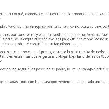
Verónica Forqué, comenzó el encuentro con los medios sobre las cuat
.
do , Verónica hizo un repaso por su carrera como actriz de cine, teatr
 cine, por conocer muy bien el mundillo no quería que Verónica fuese
 sus películas, siempre buscaba excusas para que ese momento no lle
mento, su padre se convirtió en su fan número uno.
almente, como el papel protagonista de la película Kika de Pedro Al
 también entre risas que le gustaría trabajar bajo las ordenes de W
e.
irección, no seguiría los pasos de su padre, lo ve un trabajo sindica
imas décadas, todo con la dulzura que Verónica pone en cada una de s