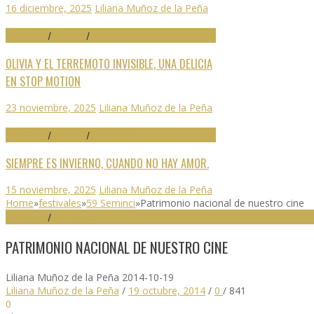
16 diciembre, 2025
Liliana Muñoz de la Peña
70 SEMINCI
/
CRÍTICAS
/
DESTACADO
OLIVIA Y EL TERREMOTO INVISIBLE, UNA DELICIA
EN STOP MOTION
23 noviembre, 2025
Liliana Muñoz de la Peña
70 SEMINCI
/
CRÍTICAS
/
DESTACADO
SIEMPRE ES INVIERNO, CUANDO NO HAY AMOR.
15 noviembre, 2025
Liliana Muñoz de la Peña
Home
»
festivales
»
59 Seminci
»
Patrimonio nacional de nuestro cine
59 SEMINCI
/
FESTIVALES
PATRIMONIO NACIONAL DE NUESTRO CINE
Liliana Muñoz de la Peña
2014-10-19
Liliana Muñoz de la Peña
/
19 octubre, 2014
/
0
/
841
0