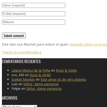
Este sitio usa Akismet para reducir el spam.
Aprende cómo se proces
Tweets by pizzafilmsBlog
COMENTARIOS RECIENTES
Liliana Muñoz de la Peña
en
Rose & Violet
sso_443
en
Rose & Violet
Ezekiel Montes
en
Este amor es de otro planeta
Luis
en
Señor, dame paciencia
Felipe
en
Señor, dame paciencia
ARCHIVOS
Archivos