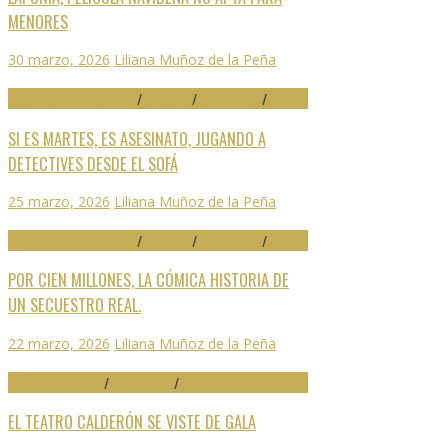
MENORES
30 marzo, 2026
Liliana Muñoz de la Peña
29 FESTIVAL DE MÁLAGA
/
CRÍTICAS
/
DESTACADO
/
SERIES
SI ES MARTES, ES ASESINATO, JUGANDO A
DETECTIVES DESDE EL SOFÁ
25 marzo, 2026
Liliana Muñoz de la Peña
29 FESTIVAL DE MÁLAGA
/
CRÍTICAS
/
DESTACADO
/
SERIES
POR CIEN MILLONES, LA CÓMICA HISTORIA DE
UN SECUESTRO REAL.
22 marzo, 2026
Liliana Muñoz de la Peña
ARTES ESCÉNICAS
/
DESTACADO
/
NOTICIAS
EL TEATRO CALDERÓN SE VISTE DE GALA