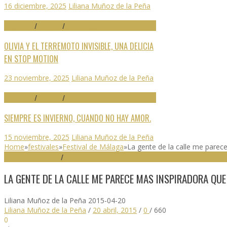
16 diciembre, 2025
Liliana Muñoz de la Peña
70 SEMINCI
/
CRÍTICAS
/
DESTACADO
OLIVIA Y EL TERREMOTO INVISIBLE, UNA DELICIA
EN STOP MOTION
23 noviembre, 2025
Liliana Muñoz de la Peña
70 SEMINCI
/
CRÍTICAS
/
DESTACADO
SIEMPRE ES INVIERNO, CUANDO NO HAY AMOR.
15 noviembre, 2025
Liliana Muñoz de la Peña
Home
»
festivales
»
Festival de Málaga
»
La gente de la calle me parec
FESTIVAL DE MÁLAGA
/
FESTIVALES
LA GENTE DE LA CALLE ME PARECE MAS INSPIRADORA QUE
Liliana Muñoz de la Peña
2015-04-20
Liliana Muñoz de la Peña
/
20 abril, 2015
/
0
/
660
0