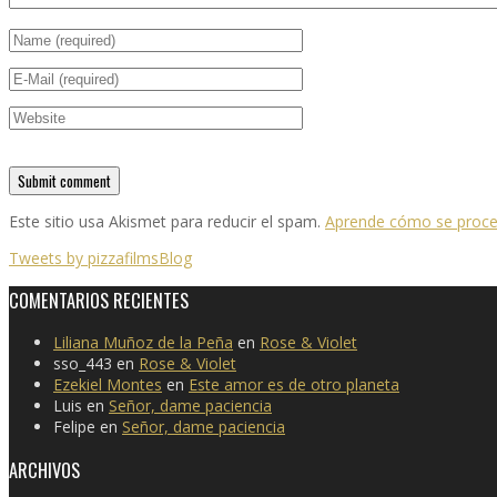
Este sitio usa Akismet para reducir el spam.
Aprende cómo se proces
Tweets by pizzafilmsBlog
COMENTARIOS RECIENTES
Liliana Muñoz de la Peña
en
Rose & Violet
sso_443
en
Rose & Violet
Ezekiel Montes
en
Este amor es de otro planeta
Luis
en
Señor, dame paciencia
Felipe
en
Señor, dame paciencia
ARCHIVOS