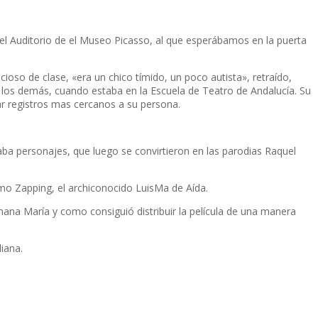
l Auditorio de el Museo Picasso, al que esperábamos en la puerta
oso de clase, «era un chico tímido, un poco autista», retraído,
r a los demás, cuando estaba en la Escuela de Teatro de Andalucía. Su
r registros mas cercanos a su persona.
aba personajes, que luego se convirtieron en las parodias Raquel
mo Zapping, el archiconocido LuisMa de Aída.
na María y como consiguió distribuir la película de una manera
iana.