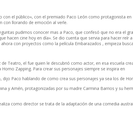
o con el público», con el premiado Paco León como protagonista en e
n con llorando de emoción al verle.
reguntas pudimos conocer mas a Paco, que confesó que no era el graci
s que hacen cine hoy en día». Se dio cuenta que servia para hacer reí
e ahora con proyectos como la película Embarazados , empieza busca
 de Teatro, el fue quien le descubrió como actor, en esa escuela cre
ama Homo Zapping. Para crear sus personajes siempre se inspira en
», dijo Paco hablando de como crea sus personajes ya sea los de Ho
mina y Amén, protagonizadas por su madre Carmina Barrios y su herma
aliza como director se trata de la adaptación de una comedia austral