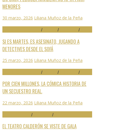
MENORES
30 marzo, 2026
Liliana Muñoz de la Peña
29 FESTIVAL DE MÁLAGA
/
CRÍTICAS
/
DESTACADO
/
SERIES
SI ES MARTES, ES ASESINATO, JUGANDO A
DETECTIVES DESDE EL SOFÁ
25 marzo, 2026
Liliana Muñoz de la Peña
29 FESTIVAL DE MÁLAGA
/
CRÍTICAS
/
DESTACADO
/
SERIES
POR CIEN MILLONES, LA CÓMICA HISTORIA DE
UN SECUESTRO REAL.
22 marzo, 2026
Liliana Muñoz de la Peña
ARTES ESCÉNICAS
/
DESTACADO
/
NOTICIAS
EL TEATRO CALDERÓN SE VISTE DE GALA