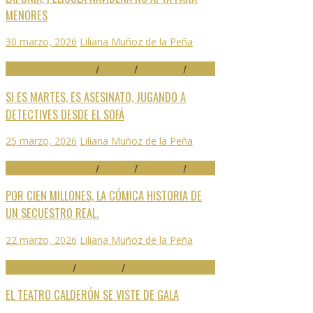
MENORES
30 marzo, 2026
Liliana Muñoz de la Peña
29 FESTIVAL DE MÁLAGA
/
CRÍTICAS
/
DESTACADO
/
SERIES
SI ES MARTES, ES ASESINATO, JUGANDO A
DETECTIVES DESDE EL SOFÁ
25 marzo, 2026
Liliana Muñoz de la Peña
29 FESTIVAL DE MÁLAGA
/
CRÍTICAS
/
DESTACADO
/
SERIES
POR CIEN MILLONES, LA CÓMICA HISTORIA DE
UN SECUESTRO REAL.
22 marzo, 2026
Liliana Muñoz de la Peña
ARTES ESCÉNICAS
/
DESTACADO
/
NOTICIAS
EL TEATRO CALDERÓN SE VISTE DE GALA