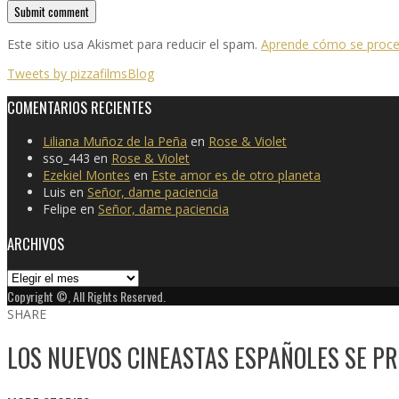
Este sitio usa Akismet para reducir el spam.
Aprende cómo se proces
Tweets by pizzafilmsBlog
COMENTARIOS RECIENTES
Liliana Muñoz de la Peña
en
Rose & Violet
sso_443
en
Rose & Violet
Ezekiel Montes
en
Este amor es de otro planeta
Luis
en
Señor, dame paciencia
Felipe
en
Señor, dame paciencia
ARCHIVOS
Archivos
Copyright ©, All Rights Reserved.
SHARE
LOS NUEVOS CINEASTAS ESPAÑOLES SE PR