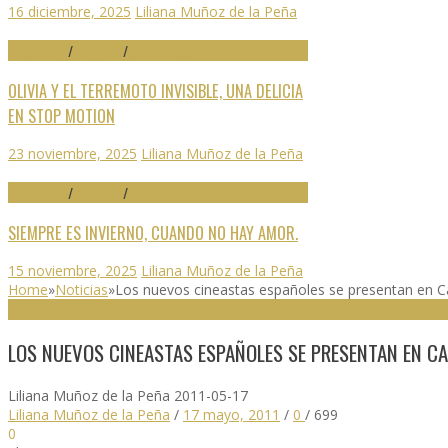
16 diciembre, 2025
Liliana Muñoz de la Peña
70 SEMINCI
/
CRÍTICAS
/
DESTACADO
OLIVIA Y EL TERREMOTO INVISIBLE, UNA DELICIA
EN STOP MOTION
23 noviembre, 2025
Liliana Muñoz de la Peña
70 SEMINCI
/
CRÍTICAS
/
DESTACADO
SIEMPRE ES INVIERNO, CUANDO NO HAY AMOR.
15 noviembre, 2025
Liliana Muñoz de la Peña
Home
»
Noticias
»
Los nuevos cineastas españoles se presentan en C
NOTICIAS
LOS NUEVOS CINEASTAS ESPAÑOLES SE PRESENTAN EN CA
Liliana Muñoz de la Peña
2011-05-17
Liliana Muñoz de la Peña
/
17 mayo, 2011
/
0
/
699
0