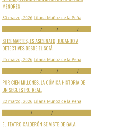
MENORES
30 marzo, 2026
Liliana Muñoz de la Peña
29 FESTIVAL DE MÁLAGA
/
CRÍTICAS
/
DESTACADO
/
SERIES
SI ES MARTES, ES ASESINATO, JUGANDO A
DETECTIVES DESDE EL SOFÁ
25 marzo, 2026
Liliana Muñoz de la Peña
29 FESTIVAL DE MÁLAGA
/
CRÍTICAS
/
DESTACADO
/
SERIES
POR CIEN MILLONES, LA CÓMICA HISTORIA DE
UN SECUESTRO REAL.
22 marzo, 2026
Liliana Muñoz de la Peña
ARTES ESCÉNICAS
/
DESTACADO
/
NOTICIAS
EL TEATRO CALDERÓN SE VISTE DE GALA