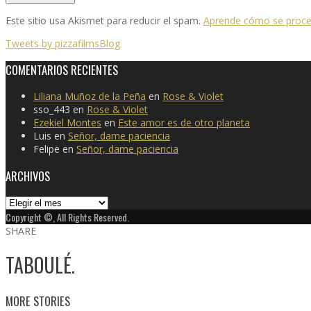
Este sitio usa Akismet para reducir el spam.
Aprende cómo se proces
Tweets by pizzafilmsBlog
COMENTARIOS RECIENTES
Liliana Muñoz de la Peña
en
Rose & Violet
sso_443
en
Rose & Violet
Ezekiel Montes
en
Este amor es de otro planeta
Luis
en
Señor, dame paciencia
Felipe
en
Señor, dame paciencia
ARCHIVOS
Archivos
Copyright ©, All Rights Reserved.
SHARE
TABOULÉ.
MORE STORIES