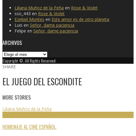
Liliana Muñoz de la Peña
en
Rose & Violet
sso_443
en
Rose & Violet
Ezekiel Montes
en
Este amor es de otro planeta
Luis
en
Señor, dame paciencia
Felipe
en
Señor, dame paciencia
ARCHIVOS
Archivos
Copyright ©, All Rights Reserved.
SHARE
EL JUEGO DEL ESCONDITE
MORE STORIES
Liliana Muñoz de la Peña
SIN CATEGORÍA
HOMENAJE AL CINE ESPAÑOL.