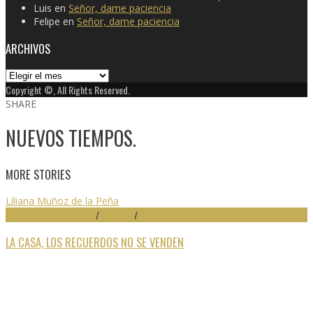
Luis
en
Señor, dame paciencia
Felipe
en
Señor, dame paciencia
ARCHIVOS
Archivos
Copyright ©, All Rights Reserved.
SHARE
NUEVOS TIEMPOS.
MORE STORIES
Liliana Muñoz de la Peña
27 FESTIVAL DE MÁLAGA
/
CRÍTICAS
/
DESTACADO
LA CASA, LOS RECUERDOS NO SE VENDEN