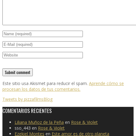
Este sitio usa Akismet para reducir el spam.
Aprende cómo se
procesan los datos de tus comentarios.
Tweets by pizzafilmsBlog
COMENTARIOS RECIENTES
Liliana Muñoz de la Peña
en
Rose & Violet
sso_443
en
Rose & Violet
Ezekiel Montes
en
Este amor es de otro planeta