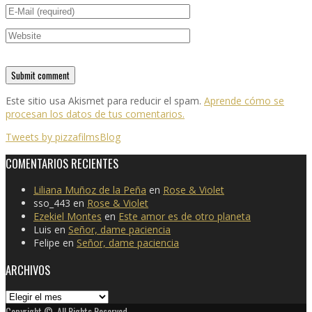
Este sitio usa Akismet para reducir el spam.
Aprende cómo se
procesan los datos de tus comentarios.
Tweets by pizzafilmsBlog
COMENTARIOS RECIENTES
Liliana Muñoz de la Peña
en
Rose & Violet
sso_443
en
Rose & Violet
Ezekiel Montes
en
Este amor es de otro planeta
Luis
en
Señor, dame paciencia
Felipe
en
Señor, dame paciencia
ARCHIVOS
Archivos
Copyright ©, All Rights Reserved.