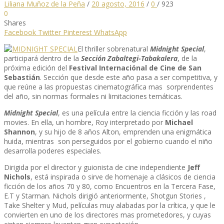
Liliana Muñoz de la Peña
/
20 agosto, 2016
/
0
/
923
0
Shares
Facebook
Twitter
Pinterest
WhatsApp
El thriller sobrenatural
Midnight Special
,
participará dentro de la
Sección Zabaltegi-Tabakalera
, de la
próxima edición del
Festival Internaciónal de Cine de San
Sebastián
. Sección que desde este año pasa a ser competitiva, y
que reúne a las propuestas cinematográfica mas sorprendentes
del año, sin normas formales ni limitaciones temáticas.
Midnight Special
, es una película entre la ciencia ficción y las road
movies. En ella, un hombre, Roy interpretado por
Michael
Shannon
, y su hijo de 8 años Alton, emprenden una enigmática
huida, mientras son perseguidos por el gobierno cuando el niño
desarrolla poderes especiales.
Dirigida por el director y guionista de cine independiente
Jeff
Nichols
, está inspirada o sirve de homenaje a clásicos de ciencia
ficción de los años 70 y 80, como Encuentros en la Tercera Fase,
E.T y Starman. Nichols dirigió anteriormente, Shotgun Stories ,
Take Shelter y Mud, películas muy alabadas por la crítica, y que le
convierten en uno de los directores mas prometedores, y cuyas