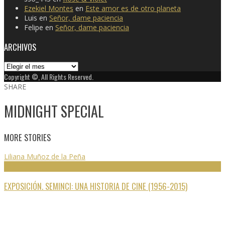
Ezekiel Montes
en
Este amor es de otro planeta
Luis
en
Señor, dame paciencia
Felipe
en
Señor, dame paciencia
ARCHIVOS
Archivos
Copyright ©, All Rights Reserved.
SHARE
MIDNIGHT SPECIAL
MORE STORIES
Liliana Muñoz de la Peña
60 SEMINCI
EXPOSICIÓN. SEMINCI: UNA HISTORIA DE CINE (1956-2015)