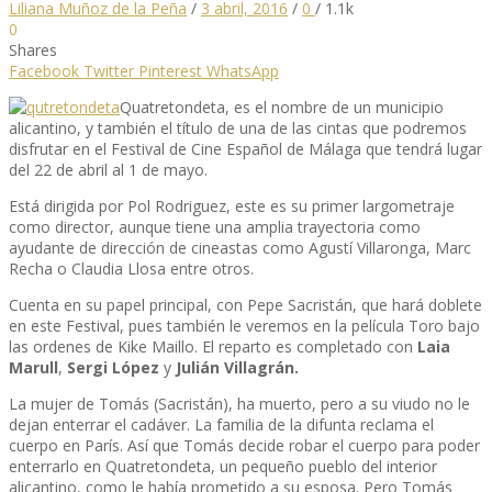
Liliana Muñoz de la Peña
/
3 abril, 2016
/
0
/
1.1k
0
Shares
Facebook
Twitter
Pinterest
WhatsApp
Quatretondeta, es el nombre de un municipio
alicantino, y también el título de una de las cintas que podremos
disfrutar en el Festival de Cine Español de Málaga que tendrá lugar
del 22 de abril al 1 de mayo.
Está dirigida por Pol Rodriguez, este es su primer largometraje
como director, aunque tiene una amplia trayectoria como
ayudante de dirección de cineastas como Agustí Villaronga, Marc
Recha o Claudia Llosa entre otros.
Cuenta en su papel principal, con Pepe Sacristán, que hará doblete
en este Festival, pues también le veremos en la película Toro bajo
las ordenes de Kike Maillo. El reparto es completado con
Laia
Marull
,
Sergi López
y
Julián Villagrán.
La mujer de Tomás (Sacristán), ha muerto, pero a su viudo no le
dejan enterrar el cadáver. La familia de la difunta reclama el
cuerpo en París. Así que Tomás decide robar el cuerpo para poder
enterrarlo en Quatretondeta, un pequeño pueblo del interior
alicantino, como le había prometido a su esposa. Pero Tomás