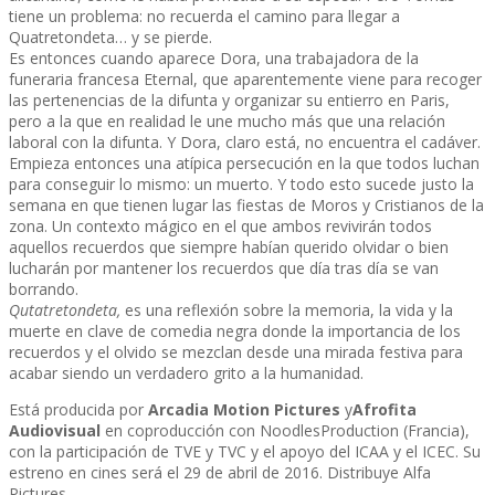
tiene un problema: no recuerda el camino para llegar a
Quatretondeta… y se pierde.
Es entonces cuando aparece Dora, una trabajadora de la
funeraria francesa Eternal, que aparentemente viene para recoger
las pertenencias de la difunta y organizar su entierro en Paris,
pero a la que en realidad le une mucho más que una relación
laboral con la difunta. Y Dora, claro está, no encuentra el cadáver.
Empieza entonces una atípica persecución en la que todos luchan
para conseguir lo mismo: un muerto. Y todo esto sucede justo la
semana en que tienen lugar las fiestas de Moros y Cristianos de la
zona. Un contexto mágico en el que ambos revivirán todos
aquellos recuerdos que siempre habían querido olvidar o bien
lucharán por mantener los recuerdos que día tras día se van
borrando.
Qutatretondeta,
es una reflexión sobre la memoria, la vida y la
muerte en clave de comedia negra donde la importancia de los
recuerdos y el olvido se mezclan desde una mirada festiva para
acabar siendo un verdadero grito a la humanidad.
Está producida por
Arcadia Motion Pictures
y
Afrofita
Audiovisual
en coproducción con NoodlesProduction (Francia),
con la participación de TVE y TVC y el apoyo del ICAA y el ICEC. Su
estreno en cines será el 29 de abril de 2016. Distribuye Alfa
Pictures.