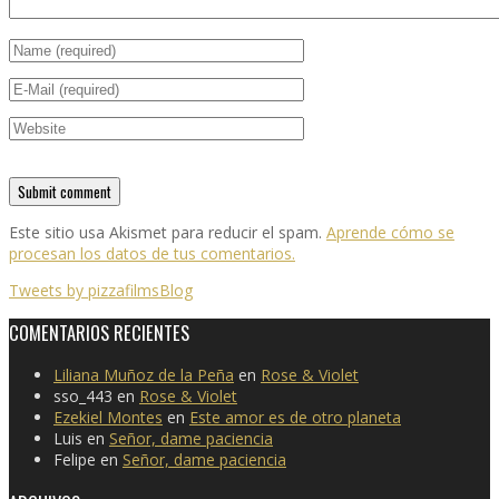
Este sitio usa Akismet para reducir el spam.
Aprende cómo se
procesan los datos de tus comentarios.
Tweets by pizzafilmsBlog
COMENTARIOS RECIENTES
Liliana Muñoz de la Peña
en
Rose & Violet
sso_443
en
Rose & Violet
Ezekiel Montes
en
Este amor es de otro planeta
Luis
en
Señor, dame paciencia
Felipe
en
Señor, dame paciencia