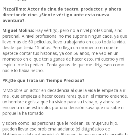
PizzaFilms:
Actor de cine,de teatro, productor, y ahora
director de cine. ¿Siente vértigo ante esta nueva
aventura?.
Miguel Molina:
Hay vértigo, pero no a nivel profesional, sino
personal, A nivel profesional no me supone ningún caos, ya que
llevo mas de 60 películas, llevo trabajando en esto toda la vida,
desde que tenia 15 años. Pero llega un momento en que te
apetece contar tus historias, ya con 56 años, me veo en un
momento en el que tenia ganas de hacer esto, mi cuerpo y mi
espíritu me lo pedían . Tenia ganas de que me dirigiesen como
nadie lo había hecho.
PF
:
¿De que trata un Tiempo Precioso?
MM:Sobre un actor en decadencia al que la vida le empieza a ir
mal, que empieza a hacer cosas raras que ni el mismo entiende,
un hombre egoísta que ha vivido para su trabajo, y ahora se
encuentra que está solo, por una decisión suya que no sabe ni
porque la ha tomado.
y sobre como las personas que le rodean, su mujer,su hijo,
pueden llevar ese problema adelante (el diágnóstico de
Alzhheimer del protagonista). El mensaje que quiere transmitir la