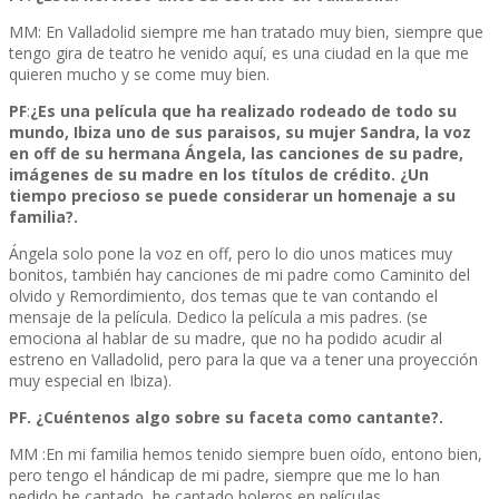
MM: En Valladolid siempre me han tratado muy bien, siempre que
tengo gira de teatro he venido aquí, es una ciudad en la que me
quieren mucho y se come muy bien.
PF
:
¿Es una película que ha realizado rodeado de todo su
mundo, Ibiza uno de sus paraisos, su mujer Sandra, la voz
en off de su hermana Ángela, las canciones de su padre,
imágenes de su madre en los títulos de crédito. ¿Un
tiempo precioso se puede considerar un homenaje a su
familia?.
Ángela solo pone la voz en off, pero lo dio unos matices muy
bonitos, también hay canciones de mi padre como Caminito del
olvido y Remordimiento, dos temas que te van contando el
mensaje de la película. Dedico la película a mis padres. (se
emociona al hablar de su madre, que no ha podido acudir al
estreno en Valladolid, pero para la que va a tener una proyección
muy especial en Ibiza).
PF. ¿Cuéntenos algo sobre su faceta como cantante?.
MM :En mi familia hemos tenido siempre buen oído, entono bien,
pero tengo el hándicap de mi padre, siempre que me lo han
pedido he cantado, he cantado boleros en películas.