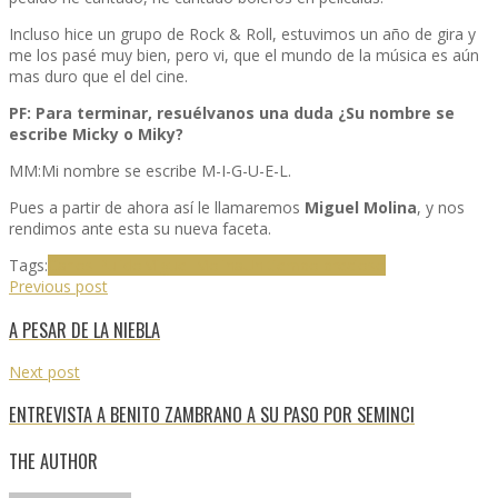
Incluso hice un grupo de Rock & Roll, estuvimos un año de gira y
me los pasé muy bien, pero vi, que el mundo de la música es aún
mas duro que el del cine.
PF:
Para terminar, resuélvanos una duda ¿Su nombre se
escribe Micky o Miky?
MM:Mi nombre se escribe M-I-G-U-E-L.
Pues a partir de ahora así le llamaremos
Miguel Molina
, y nos
rendimos ante esta su nueva faceta.
Tags:
Carlos Pulido
Miguel Molina
Un tiempo precioso
Previous post
A PESAR DE LA NIEBLA
Next post
ENTREVISTA A BENITO ZAMBRANO A SU PASO POR SEMINCI
THE AUTHOR