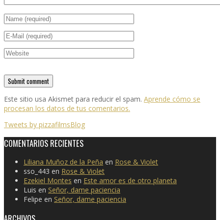
Este sitio usa Akismet para reducir el spam.
Aprende cómo se
procesan los datos de tus comentarios.
Tweets by pizzafilmsBlog
COMENTARIOS RECIENTES
Liliana Muñoz de la Peña
en
Rose & Violet
sso_443
en
Rose & Violet
Ezekiel Montes
en
Este amor es de otro planeta
Luis
en
Señor, dame paciencia
Felipe
en
Señor, dame paciencia
ARCHIVOS