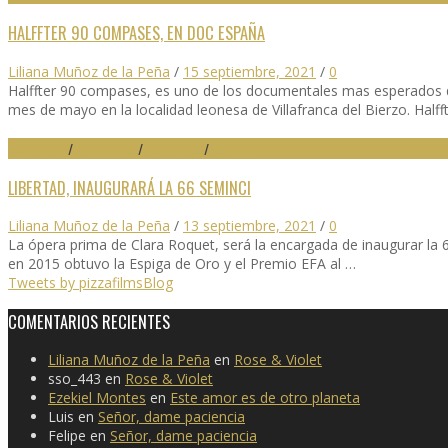
HALFFTER 90 COMPASES, EN DOC ESPAÑA
Liliana Muñoz de la Peña
/
15 septiembre, 2021
/
0
Halffter 90 compases, es uno de los documentales mas esperados de 
mes de mayo en la localidad leonesa de Villafranca del Bierzo. Halff
66 SEMINCI
/
DESTACADO
/
FESTIVALES
/
NOTICIAS
LIBERTAD, INAUGURARÁ LA 66 SEMINCI
Liliana Muñoz de la Peña
/
13 septiembre, 2021
/
0
La ópera prima de Clara Roquet, será la encargada de inaugurar la 6
en 2015 obtuvo la Espiga de Oro y el Premio EFA al …
Tweets by pizzafilmsBlog
COMENTARIOS RECIENTES
Liliana Muñoz de la Peña
en
Rose & Violet
sso_443
en
Rose & Violet
Ezekiel Montes
en
Este amor es de otro planeta
Luis
en
Señor, dame paciencia
Felipe
en
Señor, dame paciencia