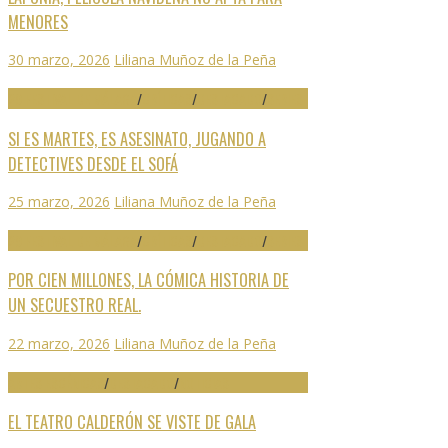
MENORES
30 marzo, 2026
Liliana Muñoz de la Peña
29 FESTIVAL DE MÁLAGA
/
CRÍTICAS
/
DESTACADO
/
SERIES
SI ES MARTES, ES ASESINATO, JUGANDO A
DETECTIVES DESDE EL SOFÁ
25 marzo, 2026
Liliana Muñoz de la Peña
29 FESTIVAL DE MÁLAGA
/
CRÍTICAS
/
DESTACADO
/
SERIES
POR CIEN MILLONES, LA CÓMICA HISTORIA DE
UN SECUESTRO REAL.
22 marzo, 2026
Liliana Muñoz de la Peña
ARTES ESCÉNICAS
/
DESTACADO
/
NOTICIAS
EL TEATRO CALDERÓN SE VISTE DE GALA