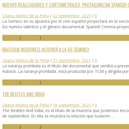
NUEVOS REALIZADORES Y CORTOMETRAJES, PROTAGONIZAN SPANISH 
Liliana Muñoz de la Peña
/
22 septiembre, 2021
/
0
La Seminci en su apuesta por el cine español proyectará en la secci
los nuevos talentos y el género documental. Spanish Cinema proyec
66 SEMINCI
/
DESTACADO
/
NOTICIAS
MALCOLM MCDOWELL ACUDIRÁ A LA 66 SEMINCI
Liliana Muñoz de la Peña
/
21 septiembre, 2021
/
0
La naranja prohibida es el título del documental que vendrá a pres
Kubrick. La naranja prohibida, está producida por TCM y dirigida 
66 SEMINCI
/
DESTACADO
/
NOTICIAS
THE BEATLES AND INDIA
Liliana Muñoz de la Peña
/
18 septiembre, 2021
/
0
The Beatles And India, es el título de la muestra que podemos encon
de septiembre. En ella se muestra la relación que tuvieron …
66 SEMINCI
/
DESTACADO
/
NOTICIAS