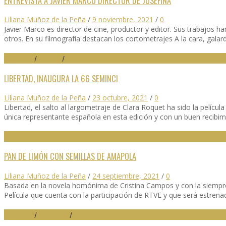
ENTREVISTA A JAVIER MARCO DIRECTOR DE JOSEFINA
Liliana Muñoz de la Peña
/
9 noviembre, 2021
/
0
Javier Marco es director de cine, productor y editor. Sus trabajos 
otros. En su filmografía destacan los cortometrajes A la cara, ga
66 SEMINCI
/
CRÍTICAS
/
DESTACADO
LIBERTAD, INAUGURA LA 66 SEMINCI
Liliana Muñoz de la Peña
/
23 octubre, 2021
/
0
Libertad, el salto al largometraje de Clara Roquet ha sido la pelícu
única representante española en esta edición y con un buen recibim
66 SEMINCI
PAN DE LIMÓN CON SEMILLAS DE AMAPOLA
Liliana Muñoz de la Peña
/
24 septiembre, 2021
/
0
Basada en la novela homónima de Cristina Campos y con la siempre
Película que cuenta con la participación de RTVE y que será estrena
66 SEMINCI
/
DESTACADO
/
NOTICIAS