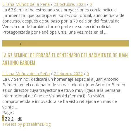
Liliana Muñoz de la Peña
/
23 octubre, 2022
/
0
La 67 Seminci ha estrenado sus proyecciones con la película
L’immensità que participa en su sección oficial, aunque fuera de
concurso, después de su paso por la 79 edición del festival de
Venecia donde también formó parte de su sección oficial.
Protagonizada por Penélope Cruz, una vez más en el …
67 SEMINCI
/
NOTICIAS
LA 67 SEMINCI CELEBRARÁ EL CENTENARIO DEL NACIMIENTO DE JUAN
ANTONIO BARDEM
Liliana Muñoz de la Peña
/
7 febrero, 2022
/
0
La 67 Seminci, dedicará un homenaje especial a Juan Antonio
Bardem, en el centenario de su nacimiento. Juan Antonio Bardem
es un director cuya trayectoria estuvo muy ligada a la Semana
Internacional de Cine de Valladolid (Seminci). Su visión
comprometida e innovadora se ha visto reflejada en más de
veinte …
Page :
1
2
3
4
…
40
Tweets by pizzafilmsBlog