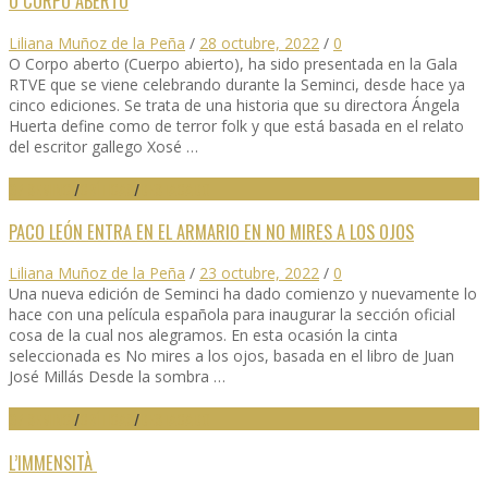
O CORPO ABERTO
Liliana Muñoz de la Peña
/
28 octubre, 2022
/
0
O Corpo aberto (Cuerpo abierto), ha sido presentada en la Gala
RTVE que se viene celebrando durante la Seminci, desde hace ya
cinco ediciones. Se trata de una historia que su directora Ángela
Huerta define como de terror folk y que está basada en el relato
del escritor gallego Xosé …
67 SEMINCI
/
CRÍTICAS
/
DESTACADO
PACO LEÓN ENTRA EN EL ARMARIO EN NO MIRES A LOS OJOS
Liliana Muñoz de la Peña
/
23 octubre, 2022
/
0
Una nueva edición de Seminci ha dado comienzo y nuevamente lo
hace con una película española para inaugurar la sección oficial
cosa de la cual nos alegramos. En esta ocasión la cinta
seleccionada es No mires a los ojos, basada en el libro de Juan
José Millás Desde la sombra …
67 SEMINCI
/
CRÍTICAS
/
DESTACADO
L’IMMENSITÀ