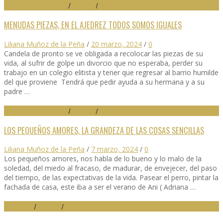
27 FESTIVAL DE MÁLAGA
/
CRÍTICAS
/
DESTACADO
MENUDAS PIEZAS, EN EL AJEDREZ TODOS SOMOS IGUALES
Liliana Muñoz de la Peña
/
20 marzo, 2024
/
0
Candela de pronto se ve obligada a recolocar las piezas de su
vida, al sufrir de golpe un divorcio que no esperaba, perder su
trabajo en un colegio elitista y tener que regresar al barrio humilde
del que proviene Tendrá que pedir ayuda a su hermana y a su
padre …
27 FESTIVAL DE MÁLAGA
/
CRÍTICAS
/
DESTACADO
LOS PEQUEÑOS AMORES, LA GRANDEZA DE LAS COSAS SENCILLAS
Liliana Muñoz de la Peña
/
7 marzo, 2024
/
0
Los pequeños amores, nos habla de lo bueno y lo malo de la
soledad, del miedo al fracaso, de madurar, de envejecer, del paso
del tiempo, de las expectativas de la vida. Pasear el perro, pintar la
fachada de casa, este iba a ser el verano de Ani ( Adriana …
67 SEMINCI
/
CRÍTICAS
/
DESTACADO