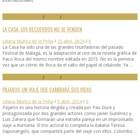
internacionales.
27 FESTIVAL DE MÁLAGA
/
CRÍTICAS
/
DESTACADO
LA CASA, LOS RECUERDOS NO SE VENDEN
Liliana Muñoz de la Peña
/
25 abril, 2024
/
0
La Casa ha sido una de las grandes triunfadoras del pasado
Festival de Málaga, es la adaptación al cine de la novela gráfica de
Paco Roca del mismo nombre editada en 2015. No es la primera
vez que un cómic de Roca da el salto del papel al celuloide. Ya …
27 FESTIVAL DE MÁLAGA
/
CRÍTICAS
/
DESTACADO
PÁJAROS, UN VIAJE QUE CAMBIARÁ SUS VIDAS
Liliana Muñoz de la Peña
/
5 abril, 2024
/
0
Pájaros es una historia dirigida y creada por Pau Durà y
protagonizada por dos grandes actores como Javier Gutiérrez y
Luis Zahera que formarán una extraña pareja en un improvisado
viaje a Rumanía. El trio actoral lo completa la italiana Teresa
Saponangelo, que compartirá parte del viaje con ellos. Colombo …