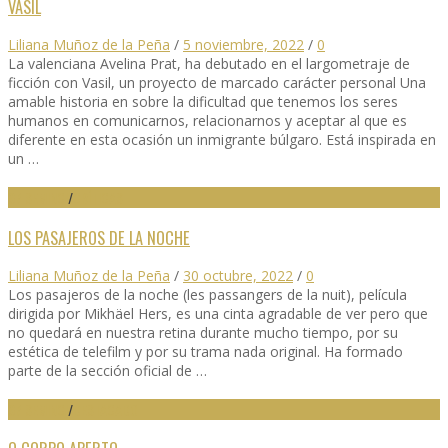
VASIL
Liliana Muñoz de la Peña
/
5 noviembre, 2022
/
0
La valenciana Avelina Prat, ha debutado en el largometraje de
ficción con Vasil, un proyecto de marcado carácter personal Una
amable historia en sobre la dificultad que tenemos los seres
humanos en comunicarnos, relacionarnos y aceptar al que es
diferente en esta ocasión un inmigrante búlgaro. Está inspirada en
un …
67 SEMINCI
/
CRÍTICAS
LOS PASAJEROS DE LA NOCHE
Liliana Muñoz de la Peña
/
30 octubre, 2022
/
0
Los pasajeros de la noche (les passangers de la nuit), película
dirigida por Mikhäel Hers, es una cinta agradable de ver pero que
no quedará en nuestra retina durante mucho tiempo, por su
estética de telefilm y por su trama nada original. Ha formado
parte de la sección oficial de …
67 SEMINCI
/
DESTACADO