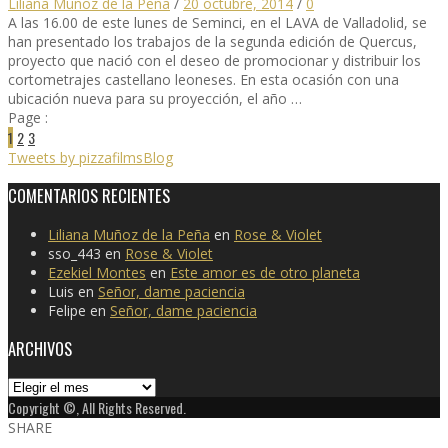
Liliana Muñoz de la Peña
/
20 octubre, 2014
/
0
A las 16.00 de este lunes de Seminci, en el LAVA de Valladolid, se
han presentado los trabajos de la segunda edición de Quercus,
proyecto que nació con el deseo de promocionar y distribuir los
cortometrajes castellano leoneses. En esta ocasión con una
ubicación nueva para su proyección, el año …
Page :
1
2
3
Tweets by pizzafilmsBlog
COMENTARIOS RECIENTES
Liliana Muñoz de la Peña
en
Rose & Violet
sso_443
en
Rose & Violet
Ezekiel Montes
en
Este amor es de otro planeta
Luis
en
Señor, dame paciencia
Felipe
en
Señor, dame paciencia
ARCHIVOS
Archivos
Copyright ©, All Rights Reserved.
SHARE