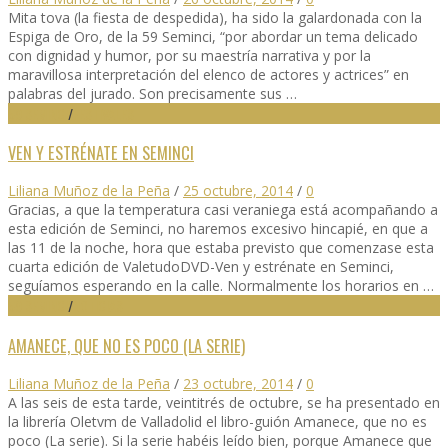
Mita tova (la fiesta de despedida), ha sido la galardonada con la
Espiga de Oro, de la 59 Seminci, “por abordar un tema delicado
con dignidad y humor, por su maestría narrativa y por la
maravillosa interpretación del elenco de actores y actrices” en
palabras del jurado. Son precisamente sus …
59 SEMINCI
/
FESTIVALES
VEN Y ESTRÉNATE EN SEMINCI
Liliana Muñoz de la Peña
/
25 octubre, 2014
/
0
Gracias, a que la temperatura casi veraniega está acompañando a
esta edición de Seminci, no haremos excesivo hincapié, en que a
las 11 de la noche, hora que estaba previsto que comenzase esta
cuarta edición de ValetudoDVD-Ven y estrénate en Seminci,
seguíamos esperando en la calle. Normalmente los horarios en …
59 SEMINCI
/
NOTICIAS
AMANECE, QUE NO ES POCO (LA SERIE)
Liliana Muñoz de la Peña
/
23 octubre, 2014
/
0
A las seis de esta tarde, veintitrés de octubre, se ha presentado en
la librería Oletvm de Valladolid el libro-guión Amanece, que no es
poco (La serie). Si la serie habéis leído bien, porque Amanece que