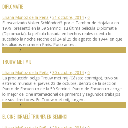
DIPLOMATIE
Liliana Muñoz de la Peña
/
31 octubre, 2014
/
0
El oscarizado Volker Schlöndorff, por el Tambor de Hojalata en
1979, presentó en la 59 Seminci, su última película Diplomatie
(Diplomacia), la película basada en hechos reales cuenta lo
sucedido la noche Noche del 24 al 25 de agosto de 1944, en que
los aliados entran en París. Poco antes …
59 SEMINCI
/
FESTIVALES
TROUW MET MIJ
Liliana Muñoz de la Peña
/
30 octubre, 2014
/
0
La producción belga Trouw met mij (Cásate conmigo), tuvo su
estreno mundial el jueves 23 de octubre, dentro de la sección
Punto de Encuentro de la 59 Seminci. Punto de Encuentro acoge
lo mejor del cine internacional de primeros y segundos trabajos
de sus directores. En Trouw met mij, Jurgen …
59 SEMINCI
/
FESTIVALES
EL CINE ISRAELÍ TRIUNFA EN SEMINCI
Liliana Muñoz de la Peña
/
26 octubre, 2014
/
0