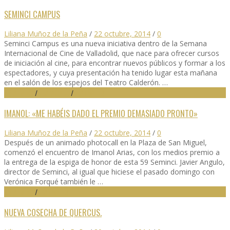
SEMINCI CAMPUS
Liliana Muñoz de la Peña
/
22 octubre, 2014
/
0
Seminci Campus es una nueva iniciativa dentro de la Semana
Internacional de Cine de Valladolid, que nace para ofrecer cursos
de iniciación al cine, para encontrar nuevos públicos y formar a los
espectadores, y cuya presentación ha tenido lugar esta mañana
en el salón de los espejos del Teatro Calderón. …
59 SEMINCI
/
DESTACADO
/
FESTIVALES
IMANOL: «ME HABÉIS DADO EL PREMIO DEMASIADO PRONTO»
Liliana Muñoz de la Peña
/
22 octubre, 2014
/
0
Después de un animado photocall en la Plaza de San Miguel,
comenzó el encuentro de Imanol Arias, con los medios premio a
la entrega de la espiga de honor de esta 59 Seminci. Javier Angulo,
director de Seminci, al igual que hiciese el pasado domingo con
Verónica Forqué también le …
59 SEMINCI
/
FESTIVALES
NUEVA COSECHA DE QUERCUS.