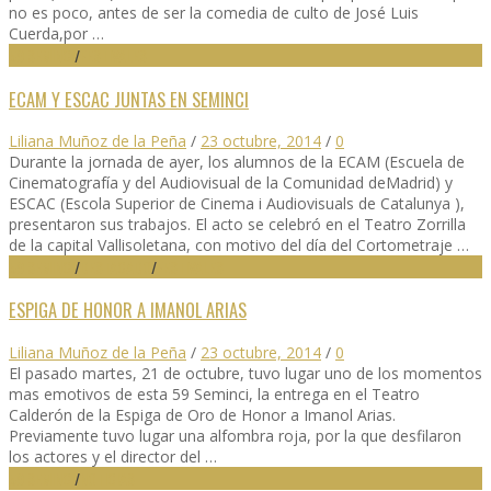
no es poco, antes de ser la comedia de culto de José Luis
Cuerda,por …
59 SEMINCI
/
FESTIVALES
ECAM Y ESCAC JUNTAS EN SEMINCI
Liliana Muñoz de la Peña
/
23 octubre, 2014
/
0
Durante la jornada de ayer, los alumnos de la ECAM (Escuela de
Cinematografía y del Audiovisual de la Comunidad deMadrid) y
ESCAC (Escola Superior de Cinema i Audiovisuals de Catalunya ),
presentaron sus trabajos. El acto se celebró en el Teatro Zorrilla
de la capital Vallisoletana, con motivo del día del Cortometraje …
59 SEMINCI
/
DESTACADO
/
FESTIVALES
ESPIGA DE HONOR A IMANOL ARIAS
Liliana Muñoz de la Peña
/
23 octubre, 2014
/
0
El pasado martes, 21 de octubre, tuvo lugar uno de los momentos
mas emotivos de esta 59 Seminci, la entrega en el Teatro
Calderón de la Espiga de Oro de Honor a Imanol Arias.
Previamente tuvo lugar una alfombra roja, por la que desfilaron
los actores y el director del …
59 SEMINCI
/
NOTICIAS