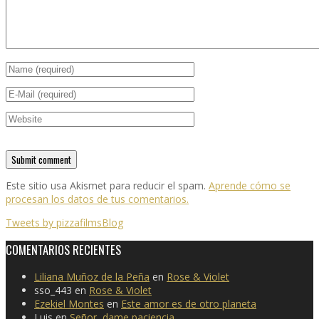
Este sitio usa Akismet para reducir el spam.
Aprende cómo se
procesan los datos de tus comentarios.
Tweets by pizzafilmsBlog
COMENTARIOS RECIENTES
Liliana Muñoz de la Peña
en
Rose & Violet
sso_443
en
Rose & Violet
Ezekiel Montes
en
Este amor es de otro planeta
Luis
en
Señor, dame paciencia