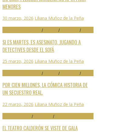
MENORES
30 marzo, 2026
Liliana Muñoz de la Peña
29 FESTIVAL DE MÁLAGA
/
CRÍTICAS
/
DESTACADO
/
SERIES
SI ES MARTES, ES ASESINATO, JUGANDO A
DETECTIVES DESDE EL SOFÁ
25 marzo, 2026
Liliana Muñoz de la Peña
29 FESTIVAL DE MÁLAGA
/
CRÍTICAS
/
DESTACADO
/
SERIES
POR CIEN MILLONES, LA CÓMICA HISTORIA DE
UN SECUESTRO REAL.
22 marzo, 2026
Liliana Muñoz de la Peña
ARTES ESCÉNICAS
/
DESTACADO
/
NOTICIAS
EL TEATRO CALDERÓN SE VISTE DE GALA