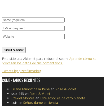
Este sitio usa Akismet para reducir el spam.
Aprende cómo se
procesan los datos de tus comentarios.
Tweets by pizzafilmsBlog
COMENTARIOS RECIENTES
Liliana Muñoz de la Peña
en
Rose & Violet
sso_443
en
Rose & Violet
Ezekiel Montes
en
Este amor es de otro planeta
Luis
en
Señor, dame paciencia