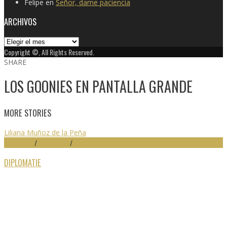
Felipe
en
Señor, dame paciencia
ARCHIVOS
Archivos
Copyright ©, All Rights Reserved.
SHARE
LOS GOONIES EN PANTALLA GRANDE
MORE STORIES
Liliana Muñoz de la Peña
59 SEMINCI
/
DESTACADO
/
FESTIVALES
DIPLOMATIE