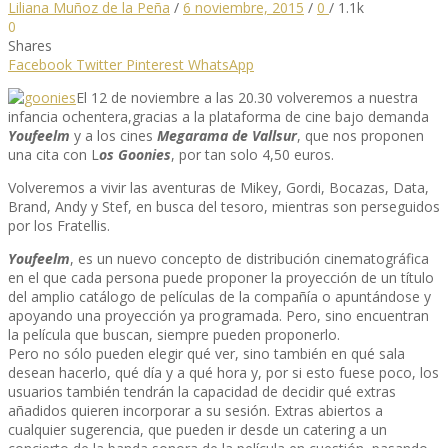
Liliana Muñoz de la Peña
/
6 noviembre, 2015
/
0
/
1.1k
0
Shares
Facebook
Twitter
Pinterest
WhatsApp
El 12 de noviembre a las 20.30 volveremos a nuestra
infancia ochentera,gracias a la plataforma de cine bajo demanda
Youfeelm
y a los cines
Megarama de Vallsur
, que nos proponen
una cita con L
os Goonies
, por tan solo 4,50 euros.
Volveremos a vivir las aventuras de Mikey, Gordi, Bocazas, Data,
Brand, Andy y Stef, en busca del tesoro, mientras son perseguidos
por los Fratellis.
Youfeelm
, es un nuevo concepto de distribución cinematográfica
en el que cada persona puede proponer la proyección de un título
del amplio catálogo de películas de la compañía o apuntándose y
apoyando una proyección ya programada. Pero, sino encuentran
la película que buscan, siempre pueden proponerlo.
Pero no sólo pueden elegir qué ver, sino también en qué sala
desean hacerlo, qué día y a qué hora y, por si esto fuese poco, los
usuarios también tendrán la capacidad de decidir qué extras
añadidos quieren incorporar a su sesión. Extras abiertos a
cualquier sugerencia, que pueden ir desde un catering a un