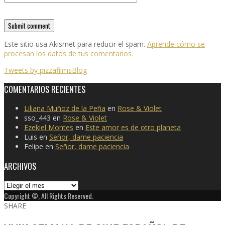
Este sitio usa Akismet para reducir el spam.
Aprende cómo se
procesan los datos de tus comentarios.
Tweets by pizzafilmsBlog
COMENTARIOS RECIENTES
Liliana Muñoz de la Peña
en
Rose & Violet
sso_443
en
Rose & Violet
Ezekiel Montes
en
Este amor es de otro planeta
Luis
en
Señor, dame paciencia
Felipe
en
Señor, dame paciencia
ARCHIVOS
Archivos
Copyright ©, All Rights Reserved.
SHARE