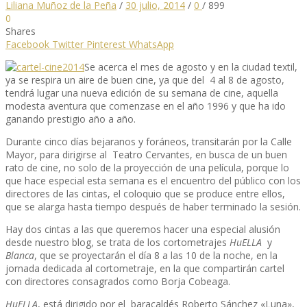
Liliana Muñoz de la Peña
/
30 julio, 2014
/
0
/
899
0
Shares
Facebook
Twitter
Pinterest
WhatsApp
Se acerca el mes de agosto y en la ciudad textil,
ya se respira un aire de buen cine, ya que del 4 al 8 de agosto,
tendrá lugar una nueva edición de su semana de cine, aquella
modesta aventura que comenzase en el año 1996 y que ha ido
ganando prestigio año a año.
Durante cinco días bejaranos y foráneos, transitarán por la Calle
Mayor, para dirigirse al Teatro Cervantes, en busca de un buen
rato de cine, no solo de la proyección de una película, porque lo
que hace especial esta semana es el encuentro del público con los
directores de las cintas, el coloquio que se produce entre ellos,
que se alarga hasta tiempo después de haber terminado la sesión.
Hay dos cintas a las que queremos hacer una especial alusión
desde nuestro blog, se trata de los cortometrajes
HuELLA
y
Blanca
, que se proyectarán el día 8 a las 10 de la noche, en la
jornada dedicada al cortometraje, en la que compartirán cartel
con directores consagrados como Borja Cobeaga.
HuELLA
, está dirigido por el baracaldés Roberto Sánchez «Luna»,