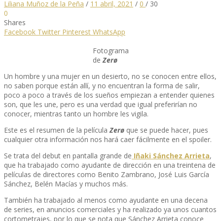
Liliana Muñoz de la Peña
/
11 abril, 2021
/
0
/
30
0
Shares
Facebook
Twitter
Pinterest
WhatsApp
Fotograma
de
Zerø
Un hombre y una mujer en un desierto, no se conocen entre ellos,
no saben porque están allí, y no encuentran la forma de salir,
poco a poco a través de los sueños empiezan a entender quienes
son, que les une, pero es una verdad que igual preferirían no
conocer, mientras tanto un hombre les vigila.
Este es el resumen de la película
Zerø
que se puede hacer, pues
cualquier otra información nos hará caer fácilmente en el spoiler.
Se trata del debut en pantalla grande de
Iñaki Sánchez Arrieta
,
que ha trabajado como ayudante de dirección en una treintena de
películas de directores como Benito Zambrano, José Luis García
Sánchez, Belén Macías y muchos más.
También ha trabajado al menos como ayudante en una decena
de series, en anuncios comerciales y ha realizado ya unos cuantos
cortometrajes, por lo que se nota que Sánchez Arrieta conoce