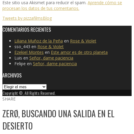
Este sitio usa Akismet para reducir el spam.
Aprende cómo se
procesan los datos de tus comentarios.
Tweets by pizzafilmsBlog
COMENTARIOS RECIENTES
Liliana Muñoz de la Peña
en
Rose & Violet
sso_443
en
Rose & Violet
Ezekiel Montes
en
Este amor es de otro planeta
Luis
en
Señor, dame paciencia
Felipe
en
Señor, dame paciencia
ARCHIVOS
Archivos
Copyright ©, All Rights Reserved.
SHARE
ZERØ, BUSCANDO UNA SALIDA EN EL
DESIERTO