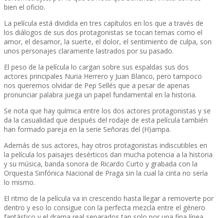
bien el oficio.
La película está dividida en tres capítulos en los que a través de
los diálogos de sus dos protagonistas se tocan temas como el
amor, el desamor, la suerte, el dolor, el sentimiento de culpa, son
unos personajes claramente lastrados por su pasado.
El peso de la película lo cargan sobre sus espaldas sus dos
actores principales Nuria Herrero y Juan Blanco, pero tampoco
nos queremos olvidar de Pep Sellés que a pesar de apenas
pronunciar palabra juega un papel fundamental en la historia.
Se nota que hay química entre los dos actores protagonistas y se
da la casualidad que después del rodaje de esta película también
han formado pareja en la serie Señoras del (H)ampa.
Además de sus actores, hay otros protagonistas indiscutibles en
la película los paisajes desérticos dan mucha potencia a la historia
y su música, banda sonora de Ricardo Curto y grabada con la
Orquesta Sinfónica Nacional de Praga sin la cual la cinta no sería
lo mismo.
El ritmo de la película va in crescendo hasta llegar a removerte por
dentro y eso lo consigue con la perfecta mezcla entre el género
fantástico y el drama real separados tan solo por una fina línea.