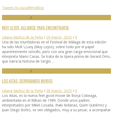
Tweets by pizzafilmsBlog
28 FESTIVAL MÁLAGA
/
DESTACADO
MUY LEJOS, ALEJARSE PARA ENCONTRARSE
Liliana Muñoz de la Peña
/
29 marzo, 2025
/
0
Una de las triunfadoras en el Festival de Málaga de esta edición
ha sido Molt LLuny (Muy Lejos), sobre todo por el papel
aparentemente sencillo, pero con una gran carga emocional que
interpreta Mario Casas. Se trata de la ópera prima de Gerard Oms,
que narra la historia de Sergio …
28 FESTIVAL MÁLAGA
/
DESTACADO
LOS AITAS, DERRIBANDO MUROS
Liliana Muñoz de la Peña
/
28 marzo, 2025
/
0
Los Aitas, es la nueva feel good movie de Borja Cobeaga,
ambientada en el Bilbao de 1989. Donde unos padres
interpretados por Mikel Losada, Iñaki Ardanaz, Quim Gutiérrez y
Juan Diego Botto, se ven obligados, muy a su pesar, a acompañar