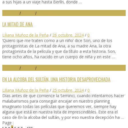
a sus hijas a un viaje hasta Berlín, donde …
69 SEMINCI
/
CRÍTICAS
/
DESTACADO
LA MITAD DE ANA
Liliana Muñoz de la Peña
/
26 octubre, 2024
/
0
‘Quiero que me traten como a un niño’ dice Son, uno de los
protagonistas de La mitad de Ana, a su madre Ana, la otra
protagonista de la película y que da título a esta historia. Son,
tiene ocho años, ha nacido en un cuerpo de niña y en este …
69 SEMINCI
/
CRÍTICAS
/
DESTACADO
EN LA ALCOBA DEL SULTÁN, UNA HISTORIA DESAPROVECHADA
Liliana Muñoz de la Peña
/
25 octubre, 2024
/
0
Días antes de que comience la Seminci, cuando intentamos hacer
malabarismos para conseguir encajar en nuestro planning
imaginario todas las películas que queremos ver, siempre hay
alguna que está en nuestra lista de imprescindibles. Este era el
caso de En la alcoba del sultán, y por eso nuestra decepción ha …
Page :