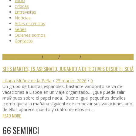
Inicio
Críticas
Entrevistas
Noticias
Artes escénicas
Series
Quienes somos
Contacto
29 FESTIVAL DE MÁLAGA
/
CRÍTICAS
/
DESTACADO
/
SERIES
SI ES MARTES, ES ASESINATO, JUGANDO A DETECTIVES DESDE EL SOFÁ
Liliana Muñoz de la Peña
/
25 marzo, 2026
/
0
Un grupo de turistas españoles, bastante variopinto se va de
vacaciones a Lisboa en un viaje organizado… ¿que puede salir
mal? pues sobre el papel nada. Bueno igual pequeños detalles
,como que a la mañana siguiente de empezar sus vacaciones uno
de ellos aparece muerto y cuatro de ellos en …
READ MORE
66 SEMINCI