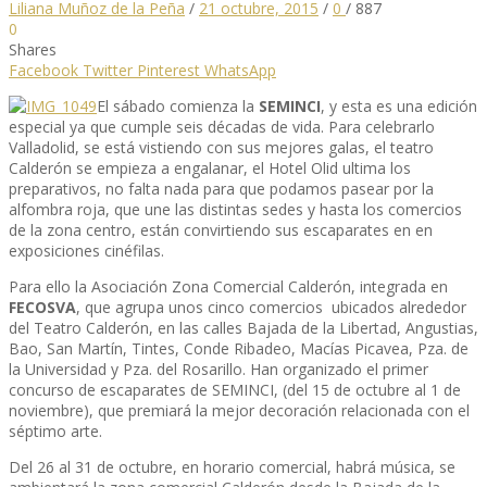
Liliana Muñoz de la Peña
/
21 octubre, 2015
/
0
/
887
0
Shares
Facebook
Twitter
Pinterest
WhatsApp
El sábado comienza la
SEMINCI
, y esta es una edición
especial ya que cumple seis décadas de vida. Para celebrarlo
Valladolid, se está vistiendo con sus mejores galas, el teatro
Calderón se empieza a engalanar, el Hotel Olid ultima los
preparativos, no falta nada para que podamos pasear por la
alfombra roja, que une las distintas sedes y hasta los comercios
de la zona centro, están convirtiendo sus escaparates en en
exposiciones cinéfilas.
Para ello la Asociación Zona Comercial Calderón, integrada en
FECOSVA
, que agrupa unos cinco comercios ubicados alrededor
del Teatro Calderón, en las calles Bajada de la Libertad, Angustias,
Bao, San Martín, Tintes, Conde Ribadeo, Macías Picavea, Pza. de
la Universidad y Pza. del Rosarillo. Han organizado el primer
concurso de escaparates de SEMINCI, (del 15 de octubre al 1 de
noviembre), que premiará la mejor decoración relacionada con el
séptimo arte.
Del 26 al 31 de octubre, en horario comercial, habrá música, se