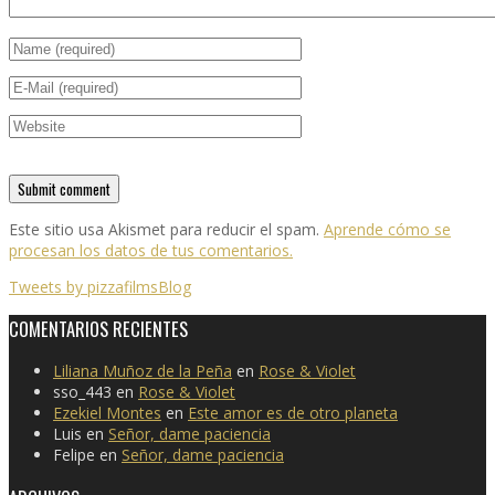
Este sitio usa Akismet para reducir el spam.
Aprende cómo se
procesan los datos de tus comentarios.
Tweets by pizzafilmsBlog
COMENTARIOS RECIENTES
Liliana Muñoz de la Peña
en
Rose & Violet
sso_443
en
Rose & Violet
Ezekiel Montes
en
Este amor es de otro planeta
Luis
en
Señor, dame paciencia
Felipe
en
Señor, dame paciencia